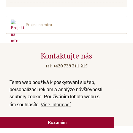
Projekt na míru
Kontaktujte nás
tel:
+420 739 311 215
email:
info@private-concerts.cz
zpracování osobních údajů
Tento web používá k poskytování služeb,
personalizaci reklam a analýze návštěvnosti
soubory cookie. Používáním tohoto webu s
tím souhlasíte
Více informací
Created by SUITU websites SE,
powered by SUITU CMS © 2017
Rozumím