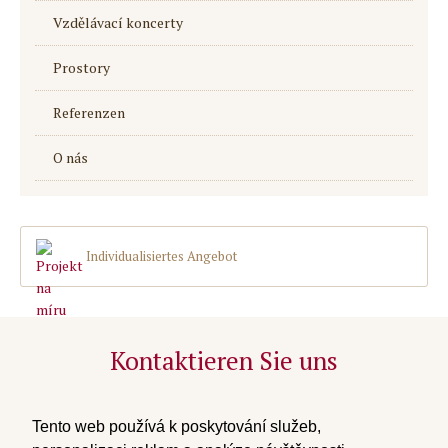
Vzdělávací koncerty
Prostory
Referenzen
O nás
Individualisiertes Angebot
Kontaktieren Sie uns
tel:
+420 739 311 215
email:
info@private-concerts.cz
Tento web používá k poskytování služeb,
zpracování osobních údajů