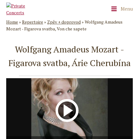
Menu
Home
»
Repertoire
»
Zpěv + doprovod
»
Wolfgang Amadeus
Mozart - Figarova svatba, Von che sapete
Wolfgang Amadeus Mozart -
Figarova svatba, Árie Cherubína