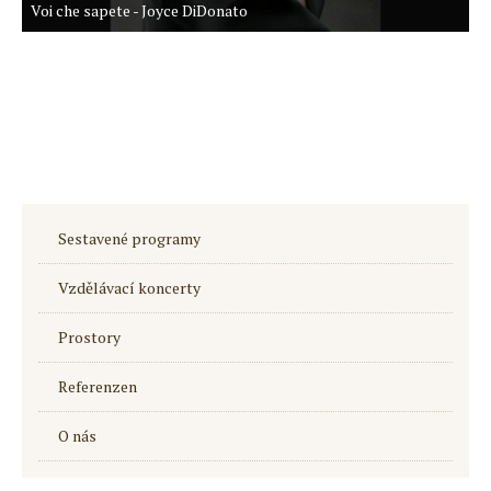
Voi che sapete - Joyce DiDonato
Sestavené programy
Vzdělávací koncerty
Prostory
Referenzen
O nás