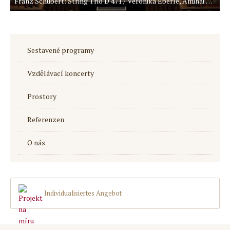
Franz Schubert: String Trio D 471 / Veronika Eberle, Amihai Grosz, Sol Gabetta
Sestavené programy
Vzdělávací koncerty
Prostory
Referenzen
O nás
Individualisiertes Angebot