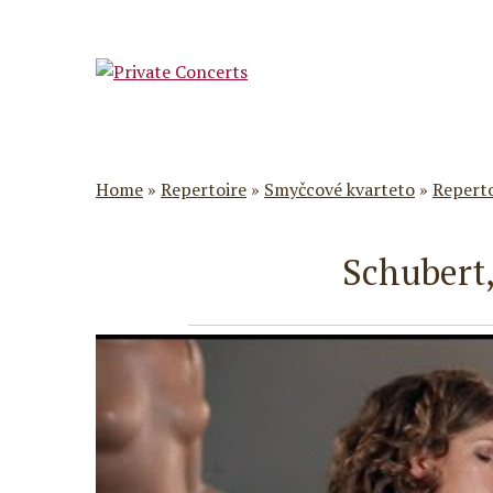
Home
»
Repertoire
»
Smyčcové kvarteto
»
Repert
Schubert,