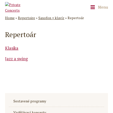
Menu
Home
»
Repertoire
»
Saxofon + klavír
»
Repertoár
Repertoár
Klasika
Jazz a swing
Sestavené programy
Vzdělávací koncerty