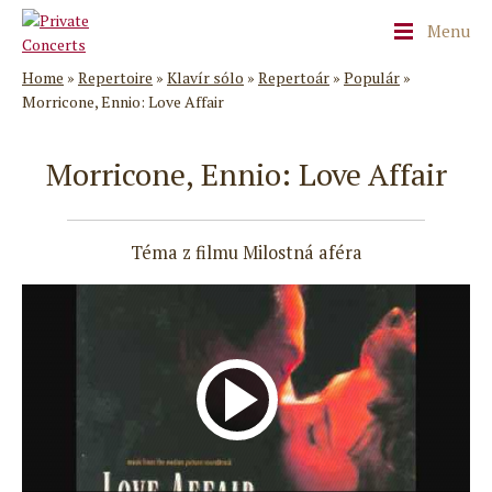
Menu
Home
»
Repertoire
»
Klavír sólo
»
Repertoár
»
Populár
»
Morricone, Ennio: Love Affair
Morricone, Ennio: Love Affair
Téma z filmu Milostná aféra