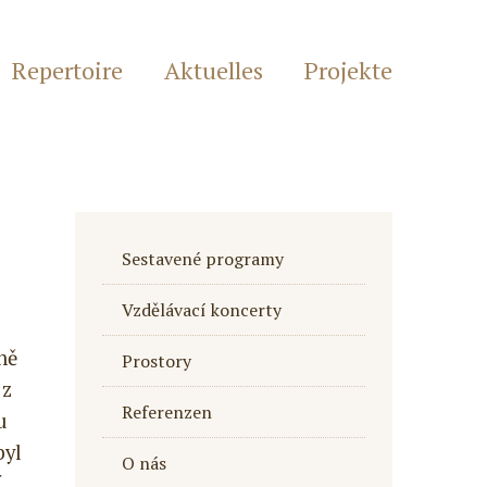
Repertoire
Aktuelles
Projekte
Sestavené programy
Vzdělávací koncerty
ně
Prostory
 z
Referenzen
u
byl
O nás
í