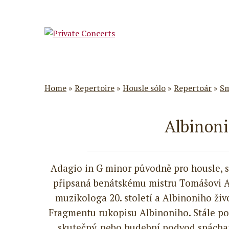
Home
»
Repertoire
»
Housle sólo
»
Repertoár
»
Sm
Albinoni
Adagio in G minor původně pro housle, 
připsaná benátskému mistru Tomášovi Albi
muzikologa 20. století a Albinoniho ži
Fragmentu rukopisu Albinoniho. Stále po
skutečný, nebo hudební podvod spáchan