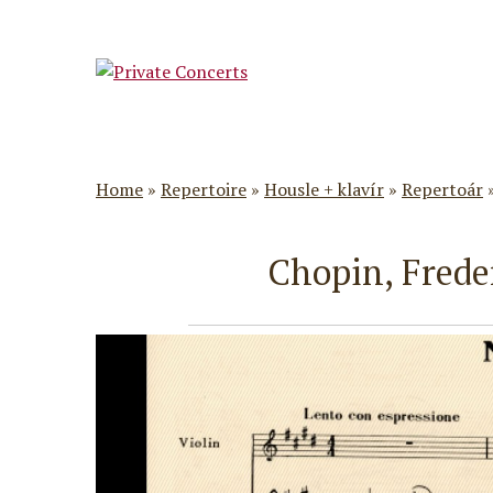
Home
»
Repertoire
»
Housle + klavír
»
Repertoár
Chopin, Frede